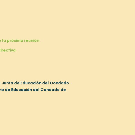
 la próxima reunión
directiva
a
Junta de Educación del Condado
ina de Educación del Condado de