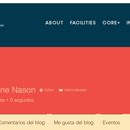
ABOUT
FACILITIES
CORE+
I
ica
ne Nason
Editor
Administrador
res
0
seguidos
Comentarios del blog
Me gusta del blog
Eventos