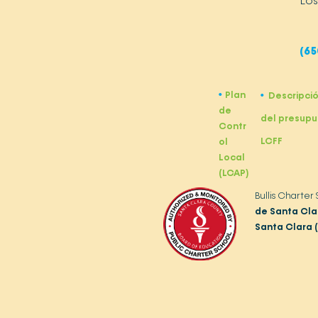
Los
(65
Plan
•
Descripci
•
de
del presupu
Contr
LCFF
ol
Local
(LCAP)
Bullis Charter
de Santa Cla
Santa Clara 