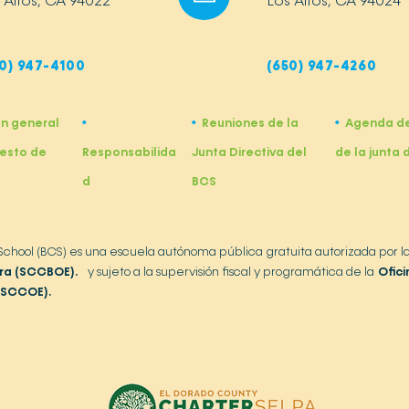
 Altos, CA 94022
Los Altos, CA 94024
0) 947-4100
(650) 947-4260
ón general
Reuniones de la
Agenda de
•
•
•
esto de
Responsabilida
Junta Directiva del
de la junta 
d
BCS
 School (BCS) es una escuela autónoma pública gratuita autorizada por l
ra (SCCBOE).
y sujeto a la supervisión fiscal y programática de la
Ofic
(SCCOE).