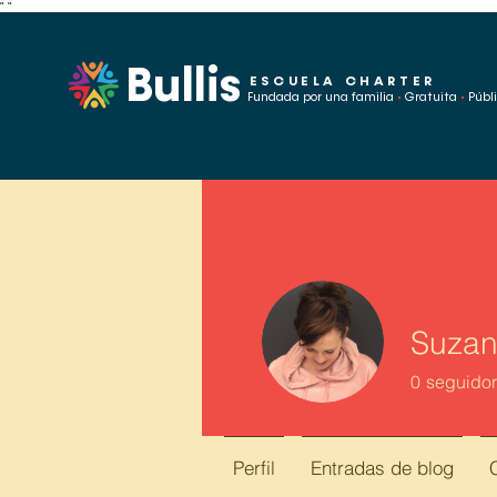
"
"
Bullis
ESCUELA CHARTER
Fundada por una familia
•
Gratuita
•
Públ
Suzan
0
seguido
Perfil
Entradas de blog