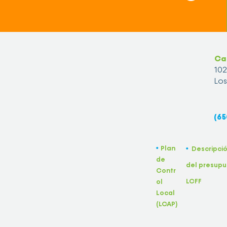
Ca
10
Los
(65
Plan
•
Descripci
•
de
del presupu
Contr
LCFF
ol
Local
(LCAP)