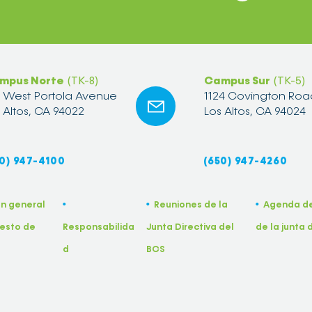
mpus Norte
(TK-8)
Campus Sur
(TK-5)
2 West Portola Avenue
1124 Covington Roa
 Altos, CA 94022
Los Altos, CA 94024
0) 947-4100
(650) 947-4260
ón general
Reuniones de la
Agenda de
•
•
•
esto de
Responsabilida
Junta Directiva del
de la junta 
d
BCS