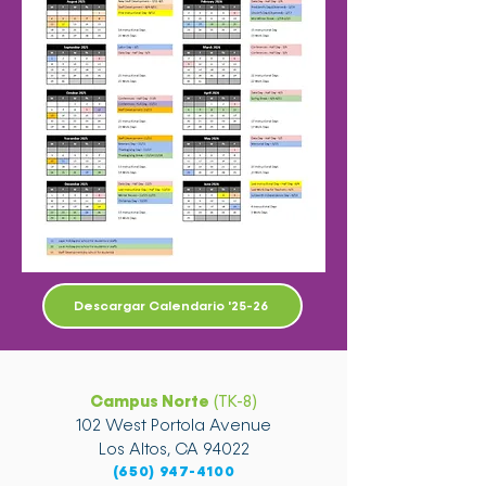
Descargar Calendario '25-26
Campus Norte
(TK-8)
102 West Portola Avenue
Los Altos, CA 94022
(650) 947-4100