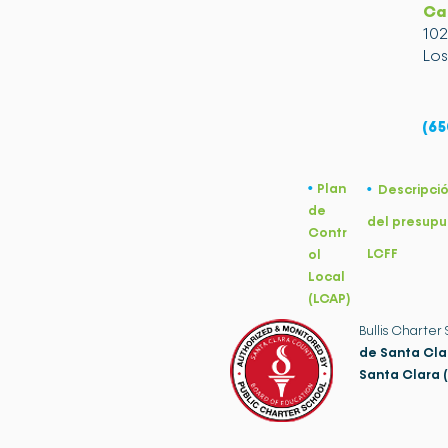
Ca
10
Los
(65
Plan
•
Descripci
•
de
del presupu
Contr
LCFF
ol
Local
(LCAP)
Bullis Charter
de Santa Cla
Santa Clara 