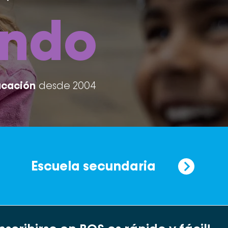
endo
ucación
desde 2004
Escuela secundaria