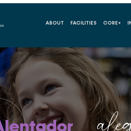
ABOUT
FACILITIES
CORE+
I
ica
ale
Alentador