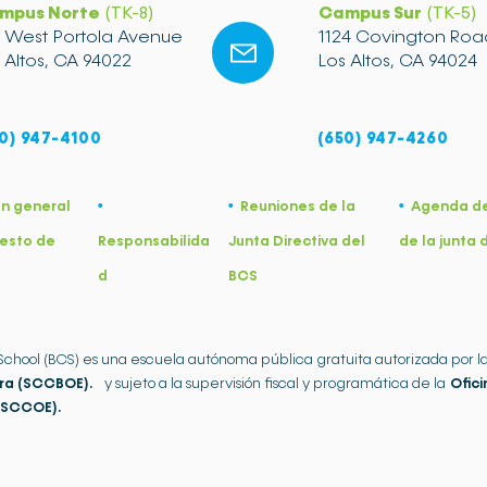
mpus Norte
(TK-8)
Campus Sur
(TK-5)
2 West Portola Avenue
1124 Covington Roa
 Altos, CA 94022
Los Altos, CA 94024
0) 947-4100
(650) 947-4260
ón general
Reuniones de la
Agenda de
•
•
•
esto de
Responsabilida
Junta Directiva del
de la junta 
d
BCS
 School (BCS) es una escuela autónoma pública gratuita autorizada por l
ra (SCCBOE).
y sujeto a la supervisión fiscal y programática de la
Ofic
(SCCOE).