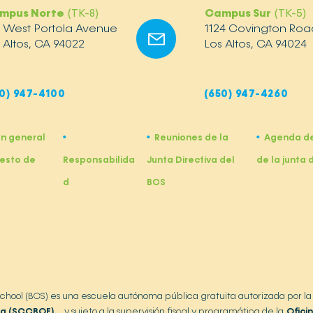
mpus Norte
(TK-8)
Campus Sur
(TK-5)
2 West Portola Avenue
1124 Covington Roa
 Altos, CA 94022
Los Altos, CA 94024
0) 947-4100
(650) 947-4260
ón general
Reuniones de la
Agenda de
•
•
•
esto de
Responsabilida
Junta Directiva del
de la junta 
d
BCS
 School (BCS) es una escuela autónoma pública gratuita autorizada por la
ra (SCCBOE).
y sujeto a la supervisión fiscal y programática de la
Ofici