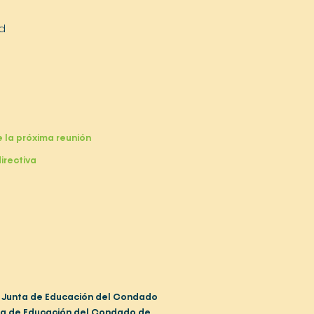
d
 la próxima reunión
directiva
Junta de Educación del Condado
na de Educación del Condado de