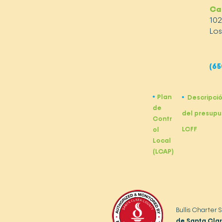
Ca
10
Los
(65
Plan
•
Descripci
•
de
del presupu
Contr
LCFF
ol
Local
(LCAP)
Bullis Charter
de Santa Cla