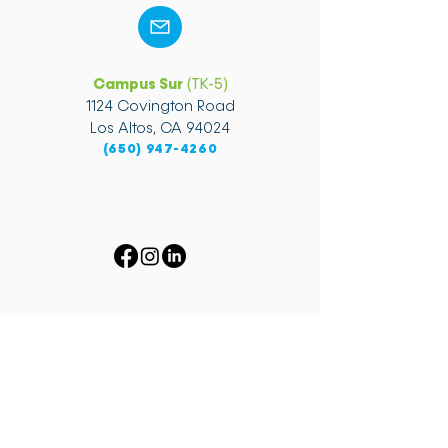
Campus Sur
(TK-5)
1124 Covington Road
Los Altos, CA 94024
(650) 947-4260
Plan de Control Local (LCAP)
•
Descripción general del presupuesto
•
de LCFF