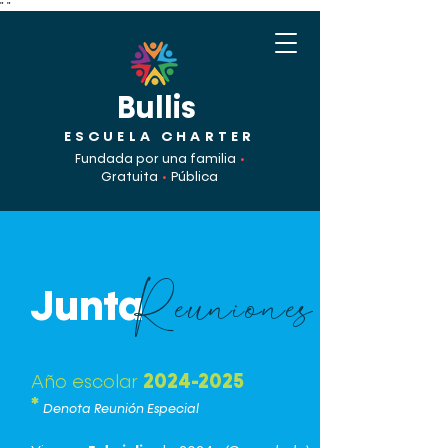
"
"
Bullis
ESCUELA CHARTER
Fundada por una familia
•
Gratuita
•
Pública
Junta
Reuniones
2024-2025
Año escolar
*
Denota Reunión Especial